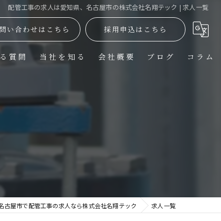
配管工事の求人は愛知県、名古屋市の株式会社名翔テック | 求人一覧
問い合わせはこちら
採用申込はこちら
る質問
当社を知る
会社概要
ブログ
コラム
正社員
現場作業員
施工管理
働きやすい
未経験
名古屋市で配管工事の求人なら株式会社名翔テック
求人一覧