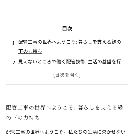
目次
配管工事の世界へようこそ: 暮らしを支える縁の
下の力持ち
見えないところで働く配管技術: 生活の基盤を探
る
配管工事の魅力とは？ 安全で快適な街づくりの
重要性
新しい挑戦と成長の場: 配管工事で得られる経験
配管工事の世界へようこそ: 暮らしを支える縁
配管工事という選択肢: 働きがいを感じる理由
の下の力持ち
未来の配管工事: 技術革新と新材料の影響
配管工事の世界へようこそ。私たちの生活に欠かせない
配管工事の魅力を再発見: 業界でのキャリアを考