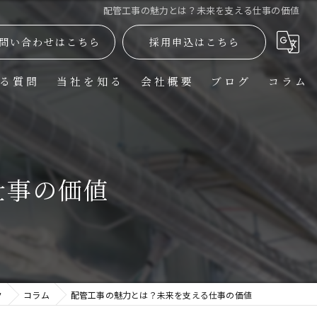
配管工事の魅力とは？未来を支える仕事の価値
問い合わせはこちら
採用申込はこちら
る質問
当社を知る
会社概要
ブログ
コラム
正社員
現場作業員
仕事の価値
施工管理
働きやすい
未経験
ク
コラム
配管工事の魅力とは？未来を支える仕事の価値