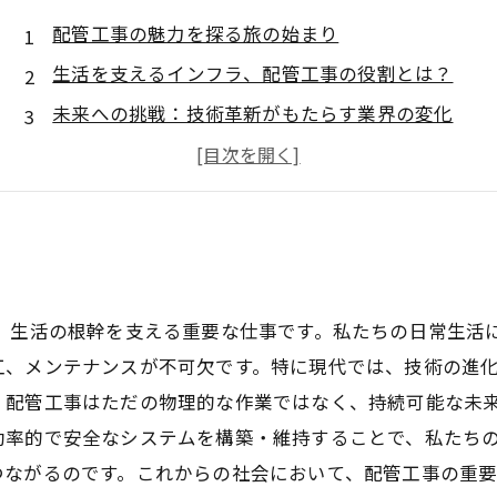
配管工事の魅力を探る旅の始まり
生活を支えるインフラ、配管工事の役割とは？
未来への挑戦：技術革新がもたらす業界の変化
環境配慮と持続可能な配管工事の重要性
配管工事の奥深い世界：魅力的なキャリアの証明
私たちの未来を支える配管工事の価値とは
次世代へのバトン：配管工事の未来展望
は、生活の根幹を支える重要な仕事です。私たちの日常生活
工、メンテナンスが不可欠です。特に現代では、技術の進
、配管工事はただの物理的な作業ではなく、持続可能な未来
効率的で安全なシステムを構築・維持することで、私たち
つながるのです。これからの社会において、配管工事の重