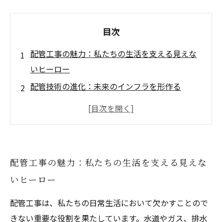
目次
配管工事の魅力：私たちの生活を支える見えな
いヒーロー
配管技術の進化：未来のインフラを形作る
持続可能な社会に向けた配管工事の役割
スマートシティに見る配管工事の新たな可能性
次世代の配管工事従事者に求められるスキルと
は？
配管工事の魅力：私たちの生活を支える見えな
技術革新がもたらす配管工事の未来
いヒーロー
配管工事の新たな挑戦：未来に向けての展望
配管工事は、私たちの日常生活において欠かすことので
きない重要な役割を果たしています。水道やガス、排水