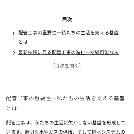
目次
配管工事の重要性—私たちの生活を支える基盤
とは
最新技術に見る配管工事の進化—持続可能な未
来へ
環境保全に寄与する配管工事—快適な暮らしを
実現する方法
再生可能エネルギーと配管工事の未来—新しい
配管工事の重要性—私たちの生活を支える基盤
可能性の扉
とは
水利用の効率化がもたらす豊かな未来—配管工
事の役割
配管工事は、私たちの生活に欠かせない基盤を形成して
配管業界の未来を描く—革新と持続可能性の道
います。適切な水やガスの供給、そして排水システムの