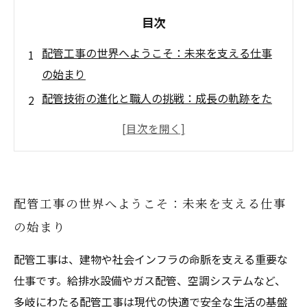
目次
配管工事の世界へようこそ：未来を支える仕事
の始まり
配管技術の進化と職人の挑戦：成長の軌跡をた
どる
現場で感じるやりがいと達成感：配管工事の真
髄に迫る
環境と安全を守る持続可能な施工とは？最新技
配管工事の世界へようこそ：未来を支える仕事
術の活用事例
の始まり
未来を創る配管工事の道：専門家の声と業界の
展望を探る
配管工事は、建物や社会インフラの命脈を支える重要な
配管工事のやりがいとは？社会インフラを支え
仕事です。給排水設備やガス配管、空調システムなど、
る重要な役割
多岐にわたる配管工事は現代の快適で安全な生活の基盤