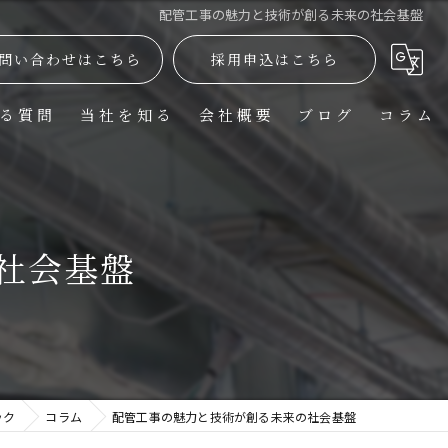
配管工事の魅力と技術が創る未来の社会基盤
問い合わせはこちら
採用申込はこちら
る質問
当社を知る
会社概要
ブログ
コラム
正社員
現場作業員
社会基盤
施工管理
働きやすい
未経験
ック
コラム
配管工事の魅力と技術が創る未来の社会基盤