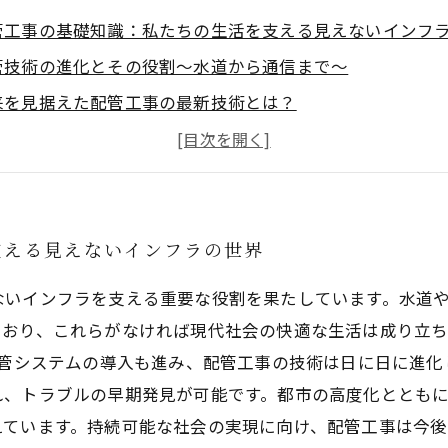
管工事の基礎知識：私たちの生活を支える見えないインフ
管技術の進化とその役割〜水道から通信まで〜
来を見据えた配管工事の最新技術とは？
境に優しい配管システム導入で実現する持続可能な社会
管工事が創る未来の社会基盤：技術がもたらす安全と安心
管工事の現場から未来を考える〜専門家の視点で見る課題
管工事の価値と重要性を再認識しよう：未来社会への貢献
支える見えないインフラの世界
ないインフラを支える重要な役割を果たしています。水道
ており、これらがなければ現代社会の快適な生活は成り立
配管システムの導入も進み、配管工事の技術は日に日に進
れ、トラブルの早期発見が可能です。都市の高度化ととも
えています。持続可能な社会の実現に向け、配管工事は今