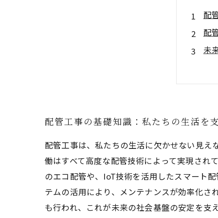
配
配
未
環
配
配
配
配管工事の基礎知識：私たちの生活を
配管工事は、私たちの生活に欠かせない見え
働はすべて高度な配管技術によって実現され
のエコ配管や、IoT技術を活用したスマート
テムの活用により、メンテナンスが効率化さ
も行われ、これが未来の社会基盤の安定を支